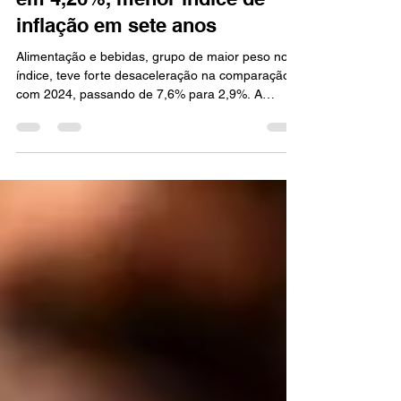
Brasil fecha 2025 com IPCA
em 4,26%, menor índice de
inflação em sete anos
Alimentação e bebidas, grupo de maior peso no
índice, teve forte desaceleração na comparação
com 2024, passando de 7,6% para 2,9%. A
inflação de 2025 ficou abaixo do teto da meta
(4,5%) estabelecida pelo Conselho Monetário
Nacional (CMN). Dados foram divulgados nesta
sexta-feira (9), pelo IBGE