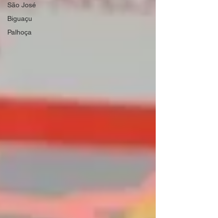
São José
Biguaçu
Palhoça