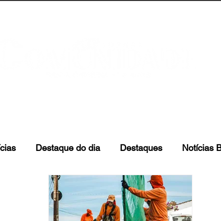
anta Catarina
Florianópolis
São José
cias
Destaque do dia
Destaques
Notícias B
Florianópolis
São José
Biguaçu
Palhoça