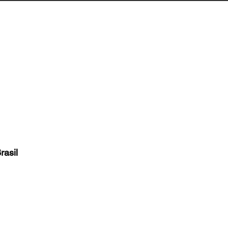
Biguaçu
Contato
rasil