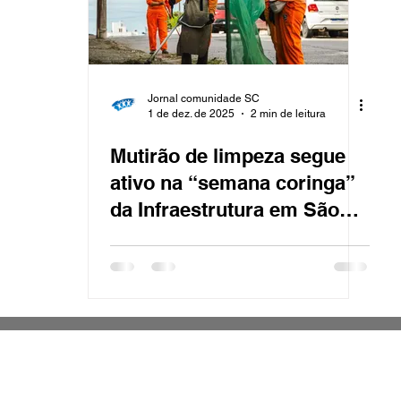
Jornal comunidade SC
1 de dez. de 2025
2 min de leitura
Mutirão de limpeza segue
ativo na “semana coringa”
da Infraestrutura em São
José
Notícias sobre a cidade de São José, sobre a Câmara
municipal de São José, sobre o esporte e lazer dos