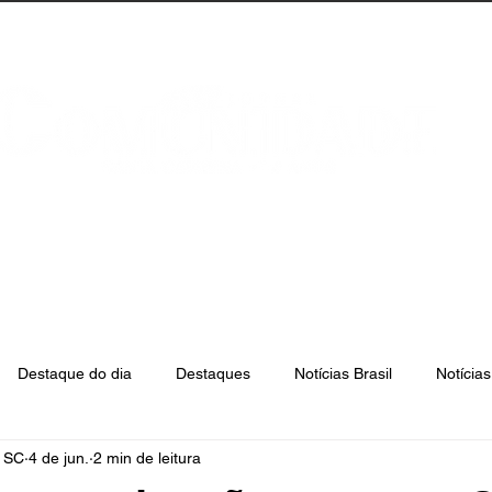
anta Catarina
Florianópolis
São José
Destaque do dia
Destaques
Notícias Brasil
Notícia
e SC
4 de jun.
2 min de leitura
Biguaçu
Palhoça