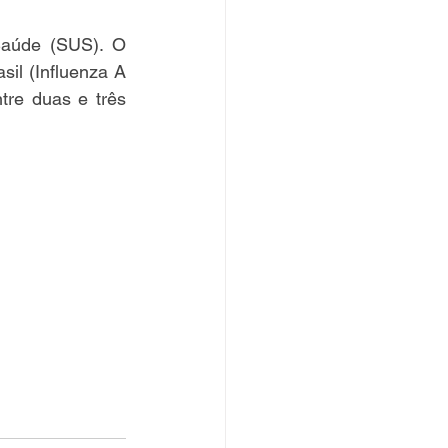
Saúde (SUS). O 
il (Influenza A 
re duas e três 