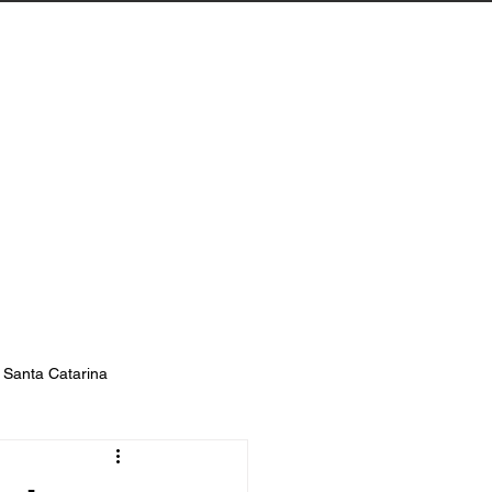
Biguaçu
Contato
s Santa Catarina