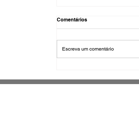
Comentários
Escreva um comentário
Construção civil impulsiona
economia de Biguaçu com
mais de 112 mil m²
autorizados no 1º semestre
Jornal impresso sobre o município de
São José e região metropolitana
Grande Florianópolis -
Santa Catarina - Brasil
Há 14 anos fazendo parte da história
de São Jose e Santa Catarina