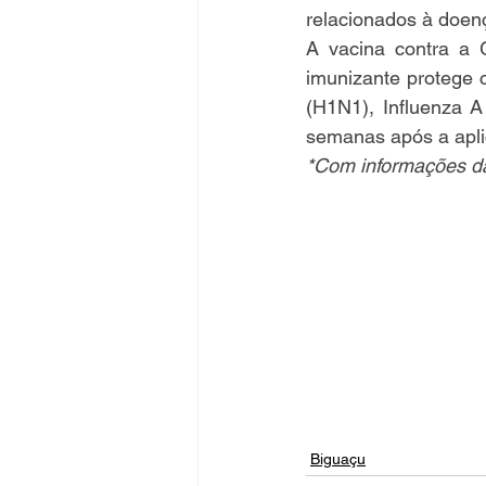
relacionados à doenç
A vacina contra a 
imunizante protege c
(H1N1), Influenza A
semanas após a apli
*Com informações da 
Biguaçu