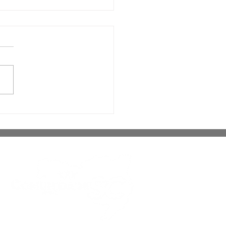
açu lança campanha
to Lilás com ações
bairros e reforça a
rtância da denúncia
ra a violência às
heres