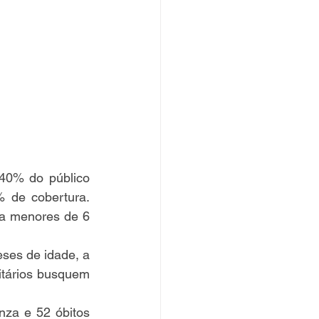
0% do público 
 de cobertura. 
 a menores de 6 
es de idade, a 
itários busquem 
za e 52 óbitos 