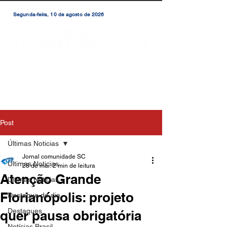
Segunda-feira, 10 de agosto de 2026
Post
Últimas Noticias
Jornal comunidade SC
Últimas Noticias
28 de mai.
2 min de leitura
Atenção Grande
Últimas Notícias
Florianópolis: projeto
Destaque do dia
Destaques
quer pausa obrigatória
Notícias Brasil