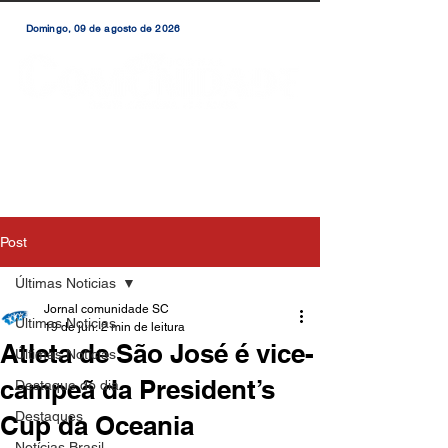
Domingo, 09 de agosto de 2026
Post
Últimas Noticias
Jornal comunidade SC
Últimas Noticias
19 de jun.
2 min de leitura
Atleta de São José é vice-
Últimas Notícias
campeã da President’s
Destaque do dia
Destaques
Cup da Oceania
Notícias Brasil