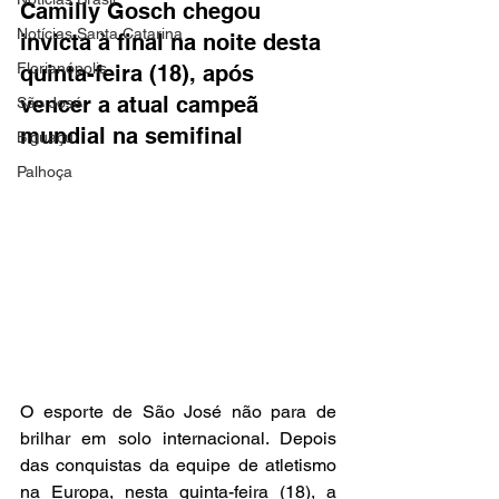
Camilly Gosch chegou 
Notícias Santa Catarina
invicta à final na noite desta 
Florianópolis
quinta-feira (18), após 
vencer a atual campeã 
São José
mundial na semifinal
Biguaçu
Palhoça
O esporte de São José não para de 
brilhar em solo internacional. Depois 
das conquistas da equipe de atletismo 
na Europa, nesta quinta-feira (18), a 