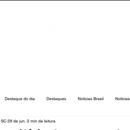
anta Catarina
Florianópolis
São José
Destaque do dia
Destaques
Notícias Brasil
Notícia
e SC
29 de jun.
2 min de leitura
Biguaçu
Palhoça