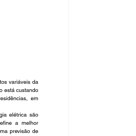
os variáveis da 
o está custando 
esidências, em 
a elétrica são 
fine a melhor 
ma previsão de 