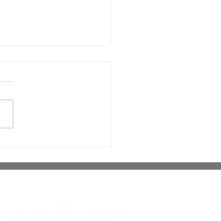
blicanos oficializa
ir da Silva como
idato a deputado
dual