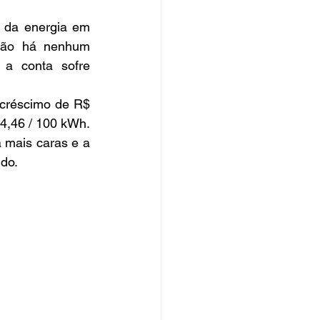
o da energia em 
não há nenhum 
a conta sofre 
acréscimo de R$ 
 4,46 / 100 kWh.
mais caras e a 
ido.