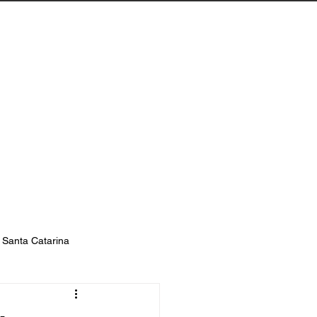
Biguaçu
Contato
s Santa Catarina