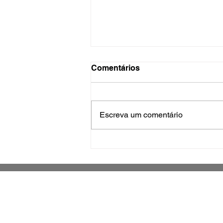
Comentários
Escreva um comentário
SC lidera afastamentos por
saúde mental e aumenta
alerta nas empresas
Jornal impresso sobre o município de
São José e região metropolitana
Grande Florianópolis -
Santa Catarina - Brasil