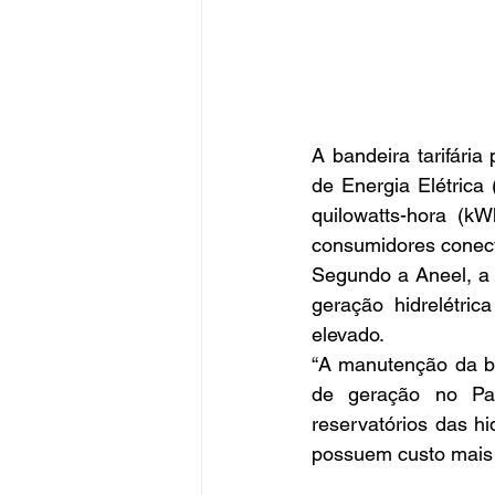
A bandeira tarifári
de Energia Elétrica
quilowatts-hora (k
consumidores conect
Segundo a Aneel, a 
geração hidrelétri
elevado.
“A manutenção da ba
de geração no Paí
reservatórios das hi
possuem custo mais 