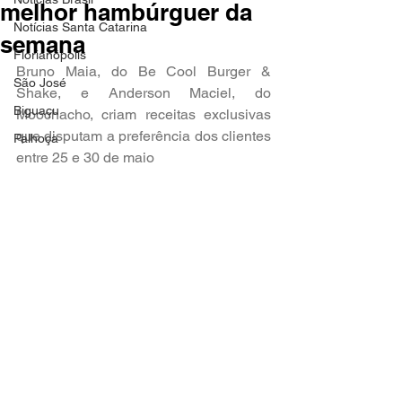
melhor hambúrguer da
Notícias Santa Catarina
semana
Florianópolis
Bruno Maia, do Be Cool Burger & 
São José
Shake, e Anderson Maciel, do 
Biguaçu
Moochacho, criam receitas exclusivas 
que disputam a preferência dos clientes 
Palhoça
entre 25 e 30 de maio