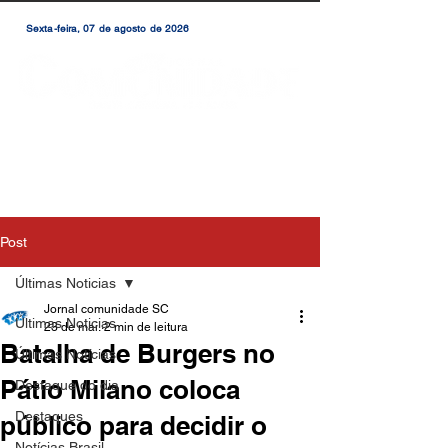
Sexta-feira, 07 de agosto de 2026
Post
Últimas Noticias
Jornal comunidade SC
Últimas Noticias
23 de mai.
2 min de leitura
Batalha de Burgers no
Últimas Notícias
Pátio Milano coloca
Destaque do dia
Destaques
público para decidir o
Notícias Brasil