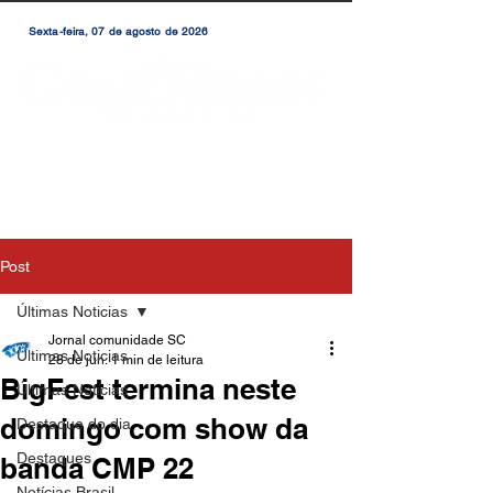
Sexta-feira, 07 de agosto de 2026
Post
Últimas Noticias
Jornal comunidade SC
Últimas Noticias
28 de jun.
1 min de leitura
BigFest termina neste
Últimas Notícias
domingo com show da
Destaque do dia
Destaques
banda CMP 22
Notícias Brasil