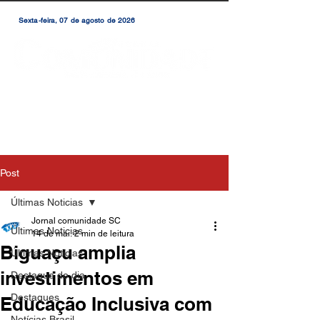
Sexta-feira, 07 de agosto de 2026
Post
Últimas Noticias
Jornal comunidade SC
Últimas Noticias
14 de mai.
2 min de leitura
Biguaçu amplia
Últimas Notícias
investimentos em
Destaque do dia
Destaques
Educação Inclusiva com
Notícias Brasil