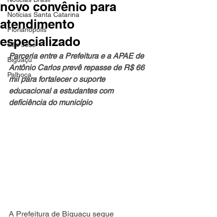
novo convênio para
Notícias Santa Catarina
atendimento
Florianópolis
especializado
São José
Parceria entre a Prefeitura e a APAE de 
Biguaçu
Antônio Carlos prevê repasse de R$ 66 
Palhoça
mil para fortalecer o suporte 
educacional a estudantes com 
deficiência do município
A Prefeitura de Biguaçu segue 