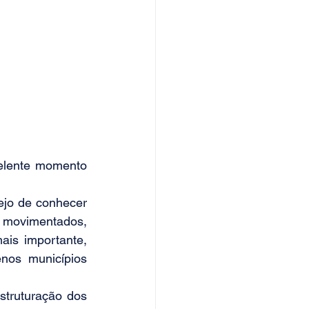
elente momento 
ejo de conhecer 
movimentados, 
is importante, 
os municípios 
struturação dos 