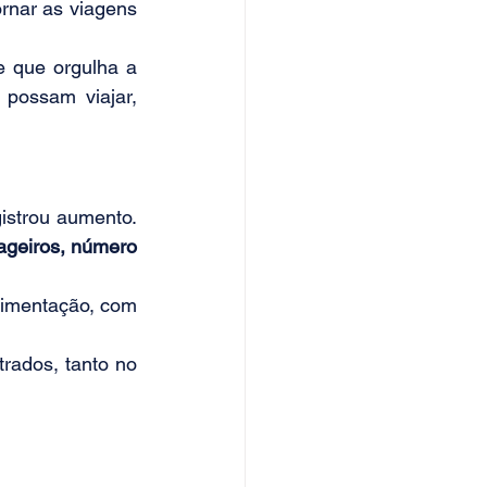
rnar as viagens 
e que orgulha a 
possam viajar, 
No acumulado do ano, o número de passageiros internacionais também registrou aumento. 
ageiros, número 
vimentação, com 
rados, tanto no 