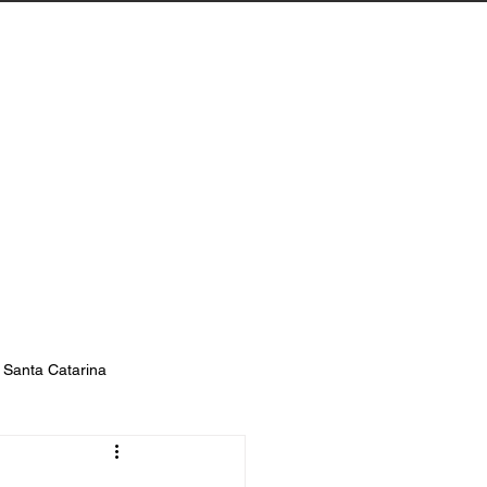
Biguaçu
Contato
s Santa Catarina