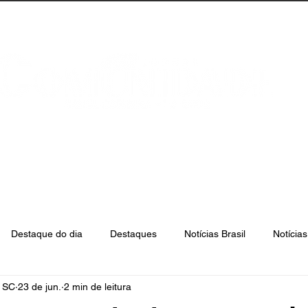
anta Catarina
Florianópolis
São José
Destaque do dia
Destaques
Notícias Brasil
Notícia
e SC
23 de jun.
2 min de leitura
Biguaçu
Palhoça