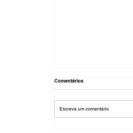
Comentários
Escreva um comentário
Inscrições para exame de
proficiência em português