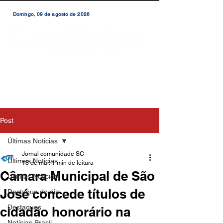
Domingo, 09 de agosto de 2026
Post
Últimas Noticias
Jornal comunidade SC
Últimas Noticias
13 de mar.
1 min de leitura
Câmara Municipal de São
Últimas Notícias
José concede títulos de
Destaque do dia
Destaques
cidadão honorário na
Notícias Brasil