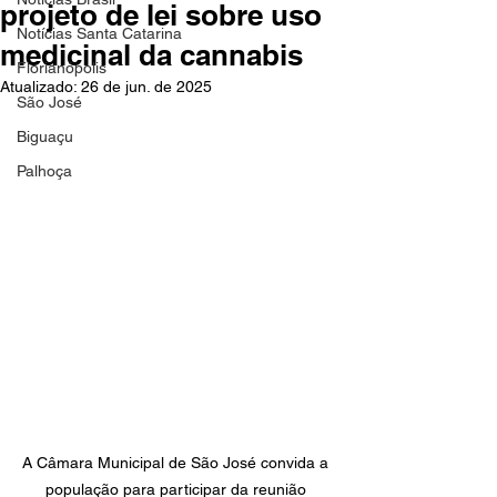
projeto de lei sobre uso
Notícias Santa Catarina
medicinal da cannabis
Florianópolis
Atualizado:
26 de jun. de 2025
São José
Biguaçu
Palhoça
A Câmara Municipal de São José convida a 
população para participar da reunião 