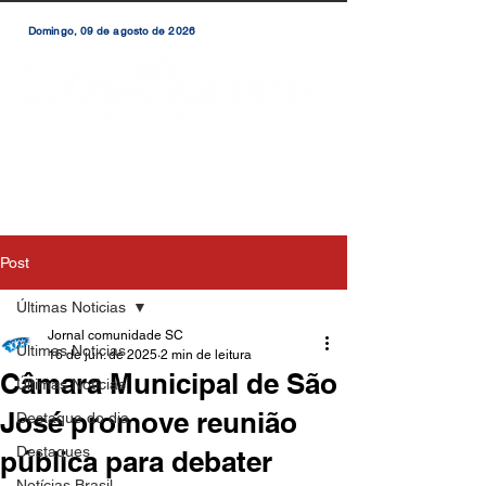
Domingo, 09 de agosto de 2026
Post
Últimas Noticias
Jornal comunidade SC
Últimas Noticias
16 de jun. de 2025
2 min de leitura
Câmara Municipal de São
Últimas Notícias
José promove reunião
Destaque do dia
Destaques
pública para debater
Notícias Brasil