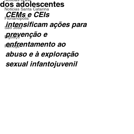
dos adolescentes
Notícias Santa Catarina
CEMs e CEIs 
Florianópolis
intensificam ações para 
São José
prevenção e 
Biguaçu
enfrentamento ao 
Palhoça
abuso e à exploração 
sexual infantojuvenil