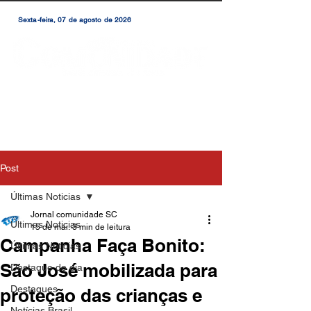
Sexta-feira, 07 de agosto de 2026
Post
Últimas Noticias
Jornal comunidade SC
Últimas Noticias
15 de mai.
3 min de leitura
Campanha Faça Bonito:
Últimas Notícias
São José mobilizada para
Destaque do dia
Destaques
proteção das crianças e
Notícias Brasil