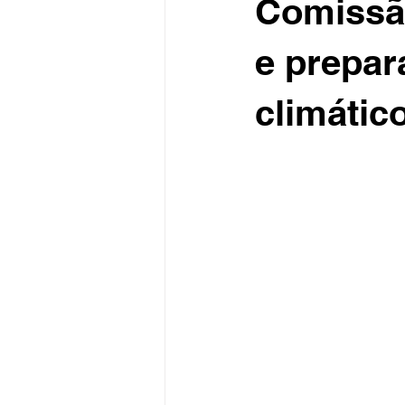
Comissão
e prepar
climátic