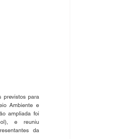
previstos para 
io Ambiente e 
o ampliada foi 
l), e reuniu 
resentantes da 