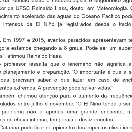
s da reunião estão o meteorologista e engenheiro ag
sor da UFSC Reinaldo Hass, doutor em Meteorologia. Os
cimento acelerado das águas do Oceano Pacífico pode
 intensos de El Niño já registrados desde o início
o. Em 1997 e 2015, eventos parecidos apresentavam t
gora estamos chegando a 8 graus. Pode ser um super E
s”, afirmou Reinaldo Hass.
o professor ressalta que o fenômeno não significa a
e planejamento e preparação. “O importante é que a so
soas precisam saber o que fazer em caso de enche
entos extremos. A prevenção pode salvar vidas.”
ambém chamou atenção para o aumento da frequência
ulados entre julho e novembro. “O El Niño tende a ser 
 O problema não é apenas uma grande enchente, ma
os de chuva intensa, temporais e deslizamentos.”
atarina pode ficar no epicentro dos impactos climáticos 