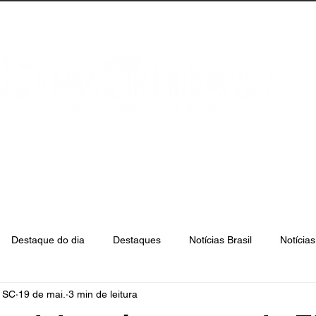
anta Catarina
Florianópolis
São José
Destaque do dia
Destaques
Notícias Brasil
Notícia
e SC
19 de mai.
3 min de leitura
Biguaçu
Palhoça