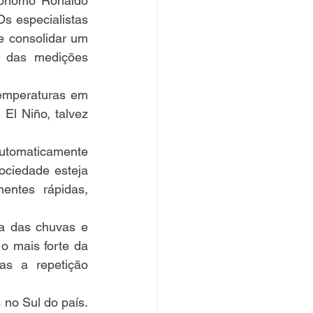
rônomo Ronaldo 
 especialistas 
 consolidar um 
 das medições 
emperaturas em 
l Niño, talvez 
utomaticamente 
ciedade esteja 
ntes rápidas, 
 das chuvas e 
o mais forte da 
s a repetição 
no Sul do país. 