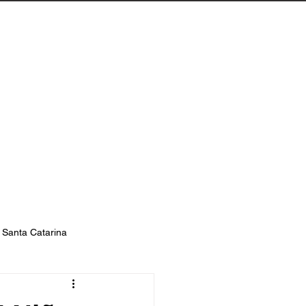
Biguaçu
Contato
s Santa Catarina