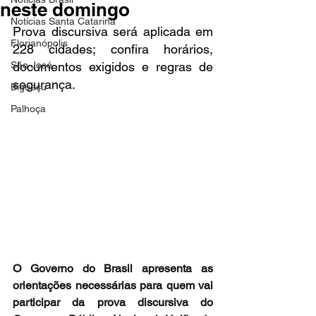
neste domingo
Notícias Santa Catarina
Prova discursiva será aplicada em 
Florianópolis
228 cidades; confira horários, 
São José
documentos exigidos e regras de 
segurança.
Biguaçu
Palhoça
O Governo do Brasil apresenta as 
orientações necessárias para quem vai 
participar da prova discursiva do 