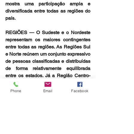
mostra uma participação ampla e 
diversificada entre todas as regiões do 
país.
REGIÕES — O Sudeste e o Nordeste 
representam os maiores contingentes 
entre todas as regiões. As Regiões Sul 
e Norte reúnem um conjunto expressivo 
de pessoas classificadas e distribuídas 
de forma relativamente equilibrada 
entre os estados. Já a Região Centro-
Oeste se destaca especialmente pelo 
desempenho do Distrito Federal, que 
Phone
Email
Facebook
sozinho reúne 8.214 pessoas 
classificadas.
Confira a lista de municípios onde 
serão aplicadas as provas 
.