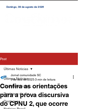
Domingo, 09 de agosto de 2026
Post
Últimas Noticias
Jornal comunidade SC
Últimas Noticias
5 de dez. de 2025
3 min de leitura
Confira as orientações
Últimas Notícias
para a prova discursiva
Destaque do dia
Destaques
do CPNU 2, que ocorre
Notícias Brasil