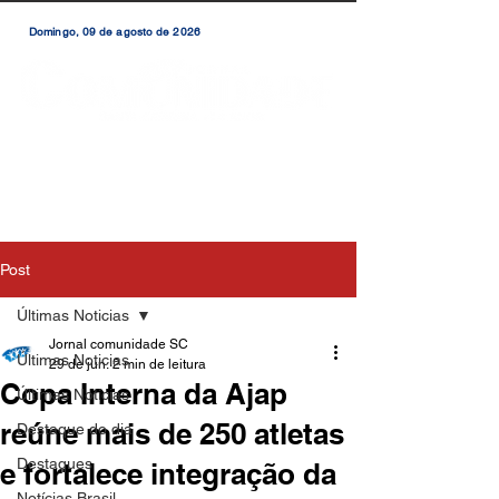
Domingo, 09 de agosto de 2026
Post
Últimas Noticias
Jornal comunidade SC
Últimas Noticias
29 de jun.
2 min de leitura
Copa Interna da Ajap
Últimas Notícias
reúne mais de 250 atletas
Destaque do dia
Destaques
e fortalece integração da
Notícias Brasil