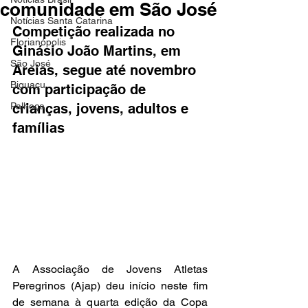
comunidade em São José
Notícias Santa Catarina
Competição realizada no 
Florianópolis
Ginásio João Martins, em 
São José
Areias, segue até novembro 
Biguaçu
com participação de 
Palhoça
crianças, jovens, adultos e 
famílias
A Associação de Jovens Atletas 
Peregrinos (Ajap) deu início neste fim 
de semana à quarta edição da Copa 