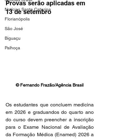
Provas serão aplicadas em 
Notícias Santa Catarina
13 de setembro
Florianópolis
São José
Biguaçu
Palhoça
© Fernando Frazão/Agência Brasil
Os estudantes que concluem medicina 
em 2026 e graduandos do quarto ano 
do curso devem preencher a inscrição 
para o Exame Nacional de Avaliação 
da Formação Médica (Enamed) 2026 a 