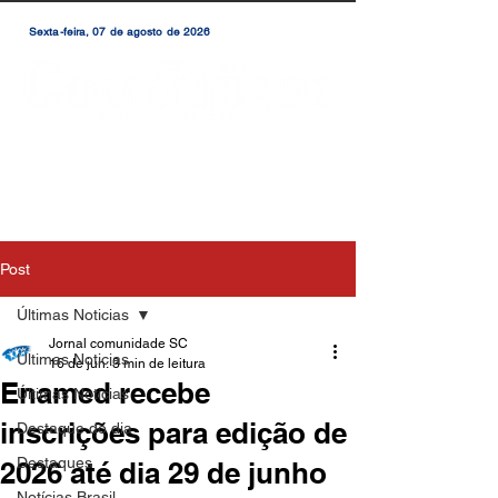
Sexta-feira, 07 de agosto de 2026
Post
Últimas Noticias
Jornal comunidade SC
Últimas Noticias
16 de jun.
3 min de leitura
Enamed recebe
Últimas Notícias
inscrições para edição de
Destaque do dia
Destaques
2026 até dia 29 de junho
Notícias Brasil