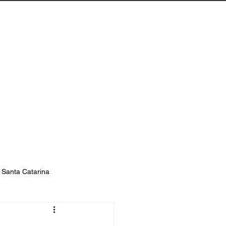
Biguaçu
Contato
s Santa Catarina