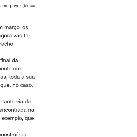
 por paver (blocos 
m março, os 
gora vão ter 
recho 
inal da 
mento em 
as, toda a sua 
que, no caso, 
rtante via da 
encontrada na 
 exemplo, que 
onstruídas 