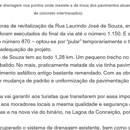
e drenagem nos pontos onde inexiste e de troca dos pavimentos atuais
de concreto intertravados). 
bras de revitalização da Rua Laurindo José de Souza, e
oram executados do final da via até o número 1.150. E a
o número 870 – optou-se por “pular” temporariamente o t
eadequação de projeto.
 de Souza tem ao todo 1,28 km. Um pequeno trecho no f
batido. No mais, praticamente metade da via tinha pavi
imento asfáltico antigo bastante remendado. Com as obr
r mudança de padrão e uniformização da pavimentação 
a vai garantir aos turistas que transitarem por essa impo
e aos moradores locais a mesma qualidade e segurança 
s e na nova via do binário, na Lagoa da Conceição, por
uperado o sistema de drenagem existente, bem como c