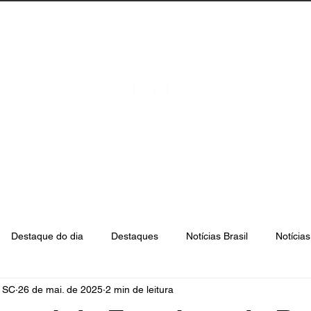
anta Catarina
Florianópolis
São José
Destaque do dia
Destaques
Notícias Brasil
Notícia
e SC
26 de mai. de 2025
2 min de leitura
Biguaçu
Palhoça