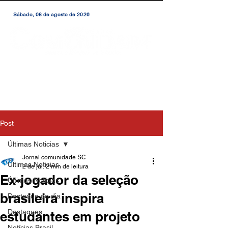
Sábado, 08 de agosto de 2026
Post
Últimas Noticias
Jornal comunidade SC
Últimas Noticias
2 de jul.
2 min de leitura
Ex-jogador da seleção
Últimas Notícias
brasileira inspira
Destaque do dia
Destaques
estudantes em projeto
Notícias Brasil