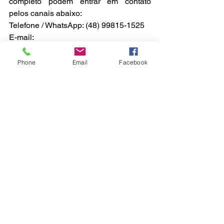
completo podem entrar em contato 
pelos canais abaixo:
Telefone / WhatsApp: (48) 99815-1525
E-mail: 
mariaclarabrancocorrea@gmail.comInst
agram: @mariaclarabranco9
Phone
Email
Facebook
São José
Ver tudo
Posts recentes