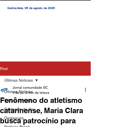
Quinta-feira, 06 de agosto de 2026
Post
Últimas Noticias
Jornal comunidade SC
Últimas Noticias
4 de jul.
2 min de leitura
Fenômeno do atletismo
Últimas Notícias
catarinense, Maria Clara
Destaque do dia
Destaques
busca patrocínio para
Notícias Brasil