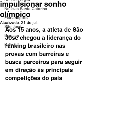
impulsionar sonho
Notícias Santa Catarina
olímpico
Florianópolis
Atualizado:
21 de jul.
São José
Aos 15 anos, a atleta de São 
Biguaçu
José chegou a liderança do 
Palhoça
ranking brasileiro nas 
provas com barreiras e 
busca parceiros para seguir 
em direção às principais 
competições do país