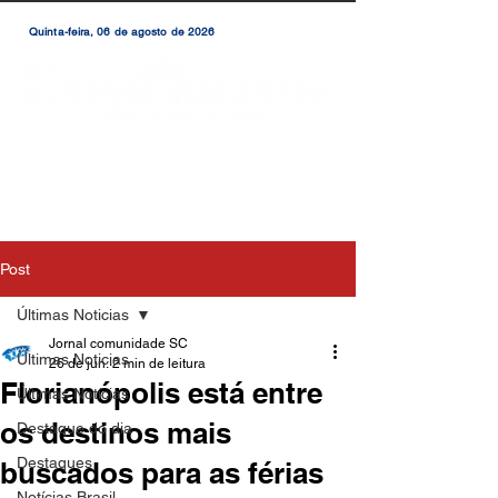
Quinta-feira, 06 de agosto de 2026
Post
Últimas Noticias
Jornal comunidade SC
Últimas Noticias
26 de jun.
2 min de leitura
Florianópolis está entre
Últimas Notícias
os destinos mais
Destaque do dia
Destaques
buscados para as férias
Notícias Brasil