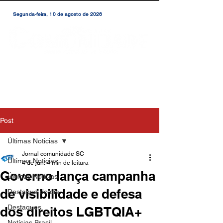
Segunda-feira, 10 de agosto de 2026
Post
Últimas Noticias
Jornal comunidade SC
Últimas Noticias
4 de jun.
4 min de leitura
Governo lança campanha
Últimas Notícias
de visibilidade e defesa
Destaque do dia
Destaques
dos direitos LGBTQIA+
Notícias Brasil