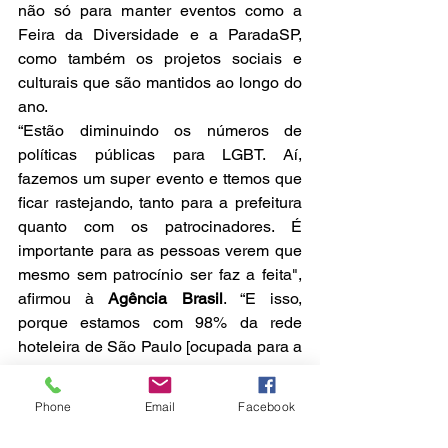
não só para manter eventos como a 
Feira da Diversidade e a ParadaSP, 
como também os projetos sociais e 
culturais que são mantidos ao longo do 
ano.
“Estão diminuindo os números de 
políticas públicas para LGBT. Aí, 
fazemos um super evento e ttemos que 
ficar rastejando, tanto para a prefeitura 
quanto com os patrocinadores. É 
importante para as pessoas verem que 
mesmo sem patrocínio ser faz a feita", 
afirmou à 
Agência Brasil
. “E isso, 
porque estamos com 98% da rede 
hoteleira de São Paulo [ocupada para a 
ParadaSP). Só aqui na parada, a gente 
emprega diretamente 1,8 mil pessoas”.
Phone
Email
Facebook
A ParadaSP