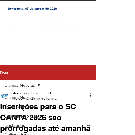
Sexta-feira, 07 de agosto de 2026
Post
Últimas Noticias
Jornal comunidade SC
Últimas Noticias
19 de mai.
2 min de leitura
Inscrições para o SC
Últimas Notícias
CANTA 2026 são
Destaque do dia
Destaques
prorrogadas até amanhã
Notícias Brasil