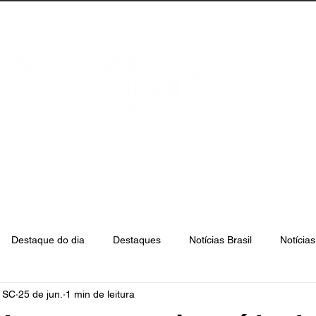
anta Catarina
Florianópolis
São José
Destaque do dia
Destaques
Notícias Brasil
Notícia
e SC
25 de jun.
1 min de leitura
Biguaçu
Palhoça