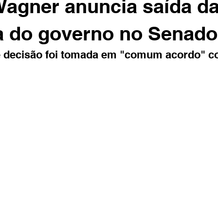
agner anuncia saída d
a do governo no Senado
e decisão foi tomada em "comum acordo" c