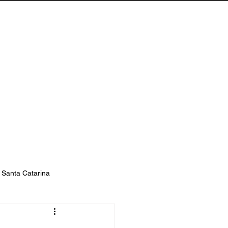
Biguaçu
Contato
s Santa Catarina