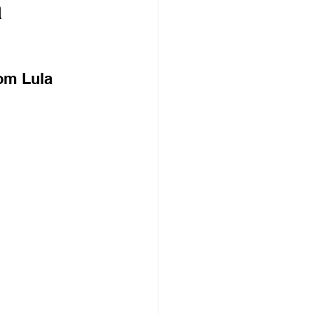
a
om Lula