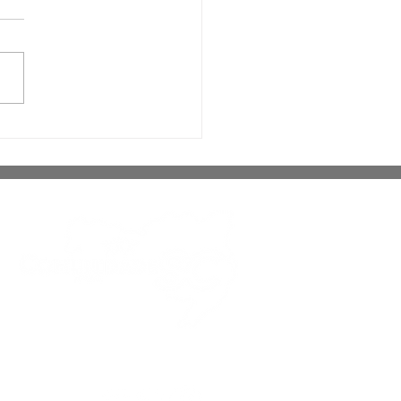
rições para exame de
iciência em português
inam quinta