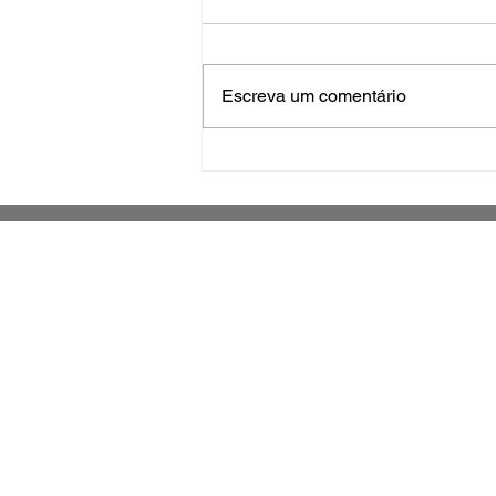
Escreva um comentário
Cirurgias plásticas de
mama no SUS crescem
mais de 50% em dez anos
Jornal impresso sobre o município de
São José e região metropolitana
Grande Florianópolis -
Santa Catarina - Brasil
Há 14 anos fazendo parte da história
de São Jose e Santa Catarina