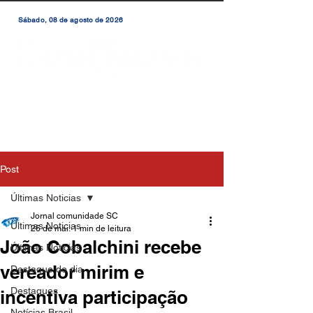
Sábado, 08 de agosto de 2026
Post
Últimas Noticias
Jornal comunidade SC
Últimas Noticias
26 de mai.
1 min de leitura
João Cobalchini recebe
Últimas Notícias
vereador mirim e
Destaque do dia
Destaques
incentiva participação
Notícias Brasil