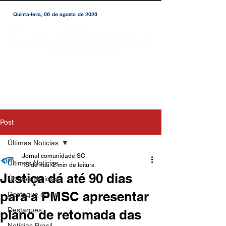
Quinta-feira, 06 de agosto de 2026
Post
Últimas Noticias
Jornal comunidade SC
Últimas Noticias
15 de mai.
2 min de leitura
Justiça dá até 90 dias
Últimas Notícias
para a PMSC apresentar
Destaque do dia
Destaques
plano de retomada das
Notícias Brasil