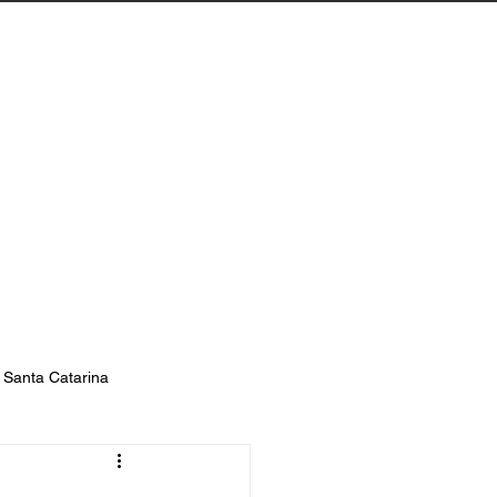
Biguaçu
Contato
s Santa Catarina