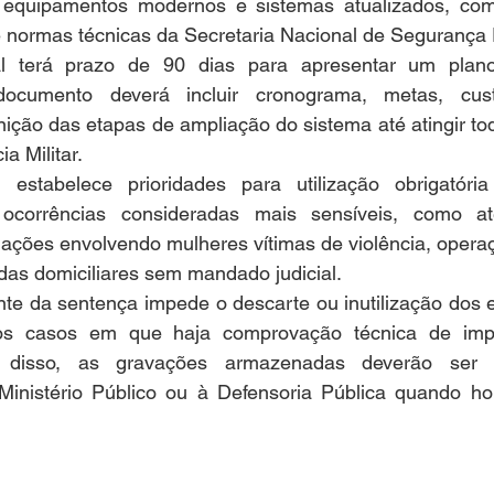
o equipamentos modernos e sistemas atualizados, com
e normas técnicas da Secretaria Nacional de Segurança 
l terá prazo de 90 dias para apresentar um plano
documento deverá incluir cronograma, metas, cust
nição das etapas de ampliação do sistema até atingir to
a Militar.
stabelece prioridades para utilização obrigatória
 ocorrências consideradas mais sensíveis, como at
 ações envolvendo mulheres vítimas de violência, operaç
adas domiciliares sem mandado judicial.
nte da sentença impede o descarte ou inutilização dos 
nos casos em que haja comprovação técnica de impos
 disso, as gravações armazenadas deverão ser p
 Ministério Público ou à Defensoria Pública quando hou