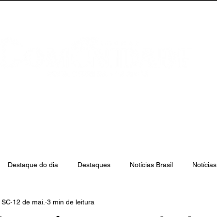
anta Catarina
Florianópolis
São José
Destaque do dia
Destaques
Notícias Brasil
Notícia
e SC
12 de mai.
3 min de leitura
Biguaçu
Palhoça