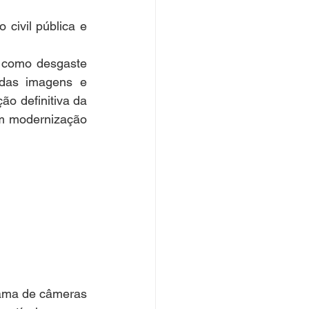
civil pública e 
 como desgaste 
das imagens e 
ão definitiva da 
am modernização 
ama de câmeras 