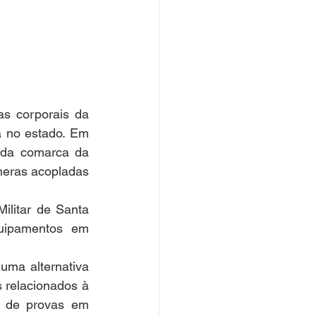
s corporais da 
a no estado. Em 
 da comarca da 
eras acopladas 
litar de Santa 
uipamentos em 
ma alternativa 
 relacionados à 
o de provas em 