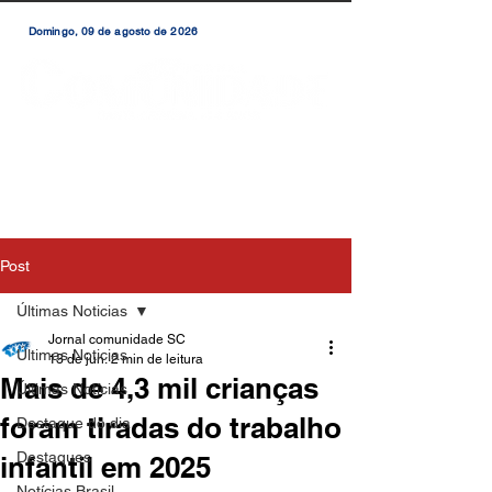
Domingo, 09 de agosto de 2026
Post
Últimas Noticias
Jornal comunidade SC
Últimas Noticias
13 de jun.
2 min de leitura
Mais de 4,3 mil crianças
Últimas Notícias
foram tiradas do trabalho
Destaque do dia
Destaques
infantil em 2025
Notícias Brasil