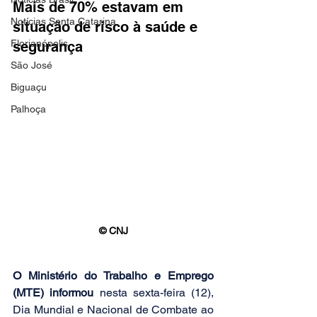
Mais de 70% estavam em 
Notícias Santa Catarina
situação de risco à saúde e 
Florianópolis
segurança
São José
Biguaçu
Palhoça
© CNJ
O Ministério do Trabalho e Emprego 
(MTE) informou
 nesta sexta-feira (12), 
Dia Mundial e Nacional de Combate ao 