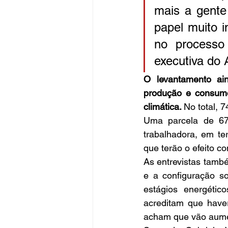
mais a gente 
papel muito i
no processo
executiva do 
O levantamento ai
produção e consumo 
climática. 
No total, 
Uma parcela de 67
trabalhadora, em t
que terão o efeito co
As entrevistas tamb
e a configuração so
estágios energétic
acreditam que have
acham que vão aume