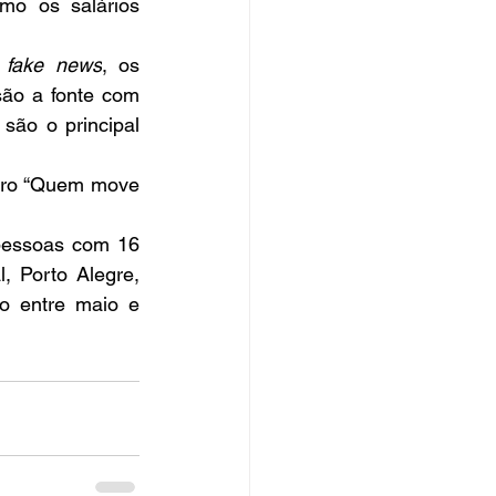
o os salários 
 
fake news
, os 
são a fonte com 
são o principal 
tro “Quem move 
pessoas com 16 
, Porto Alegre, 
o entre maio e 