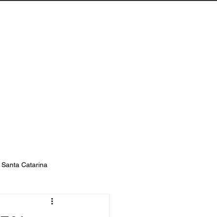
Biguaçu
Contato
s Santa Catarina