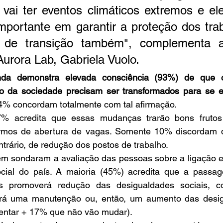
vai ter eventos climáticos extremos e el
mportante em garantir a proteção dos trab
 de transição também", complementa a 
Aurora Lab, Gabriela Vuolo.
nda demonstra elevada consciência (93%) de que 
da sociedade precisam ser transformados para se enf
74% concordam totalmente com tal afirmação. 
% acredita que essas mudanças trarão bons frutos 
ermos de abertura de vagas. Somente 10% discordam 
ntrário, de redução dos postos de trabalho.
ém sondaram a avaliação das pessoas sobre a ligação en
cial do país. A maioria (45%) acredita que a passag
os promoverá redução das desigualdades sociais, c
rá uma manutenção ou, então, um aumento das desig
ntar + 17% que não vão mudar).