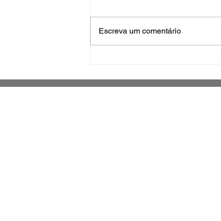
Escreva um comentário
Inscrições para exame de
proficiência em português
terminam quinta
Jornal impresso sobre o município de
São José e região metropolitana
Grande Florianópolis -
Santa Catarina - Brasil
Há 14 anos fazendo parte da história
de São Jose e Santa Catarina