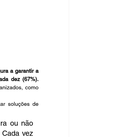
ra a garantir a 
cada dez (67%).
anizados, como 
r soluções de 
ra ou não 
 Cada vez 