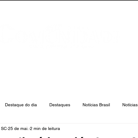
anta Catarina
Florianópolis
São José
Destaque do dia
Destaques
Notícias Brasil
Notícia
e SC
25 de mai.
2 min de leitura
Biguaçu
Palhoça