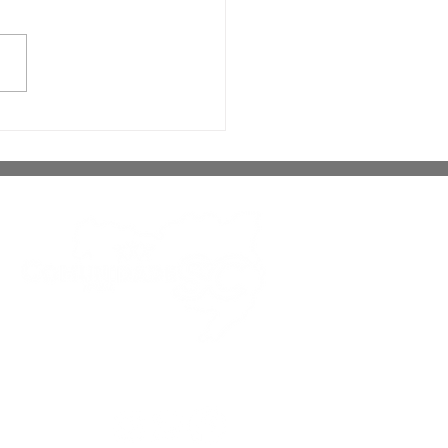
tor da OMS diz que
il é exemplo mundial
sistema de saúde