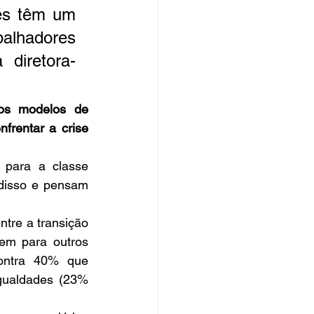
es têm um 
alhadores 
diretora-
os modelos de 
rentar a crise 
para a classe 
disso e pensam 
tre a transição 
em para outros 
ontra 40% que 
ualdades (23% 