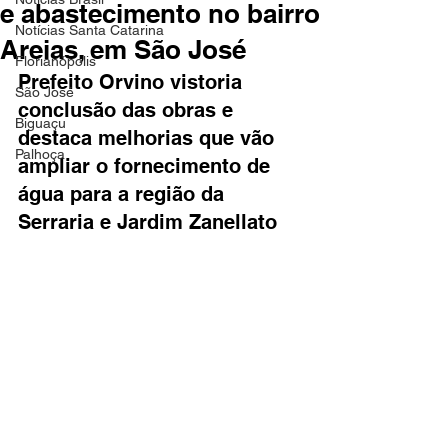
e abastecimento no bairro
Notícias Santa Catarina
Areias, em São José
Florianópolis
Prefeito Orvino vistoria 
São José
conclusão das obras e 
Biguaçu
destaca melhorias que vão 
Palhoça
ampliar o fornecimento de 
água para a região da 
Serraria e Jardim Zanellato