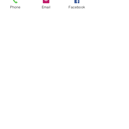
Phone
Email
Facebook
São José
Ver tudo
Posts recentes