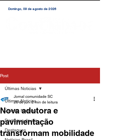
Domingo, 09 de agosto de 2026
Post
Últimas Noticias
Jornal comunidade SC
Últimas Noticias
26 de jun.
2 min de leitura
Nova adutora e
Últimas Notícias
pavimentação
Destaque do dia
Destaques
transformam mobilidade
Notícias Brasil