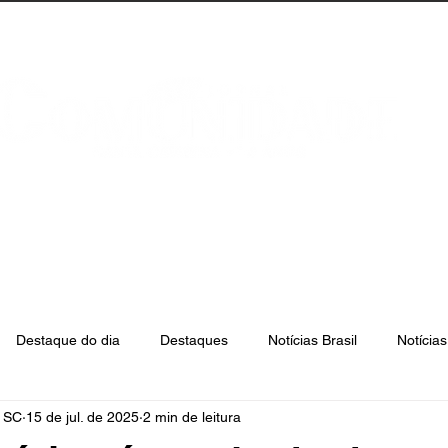
anta Catarina
Florianópolis
São José
Destaque do dia
Destaques
Notícias Brasil
Notícia
e SC
15 de jul. de 2025
2 min de leitura
Biguaçu
Palhoça