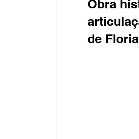
Obra his
articula
de Flori