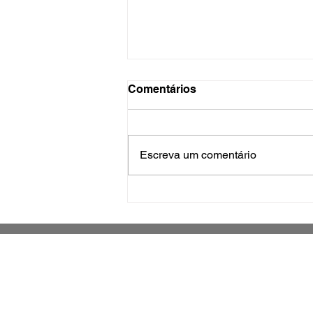
Comentários
Escreva um comentário
Construção civil impulsiona
economia de Biguaçu com
mais de 112 mil m²
autorizados no 1º semestre
Jornal impresso sobre o município de
São José e região metropolitana
Grande Florianópolis -
Santa Catarina - Brasil