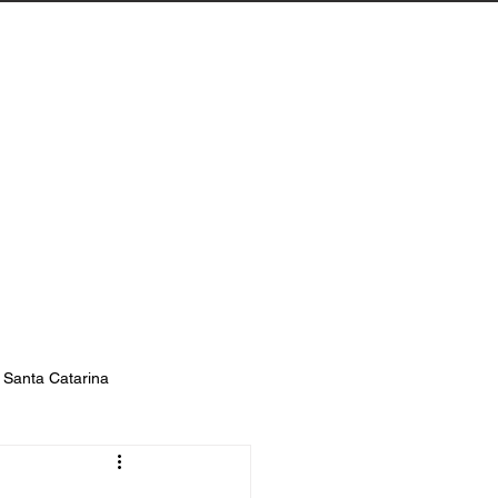
Biguaçu
Contato
s Santa Catarina