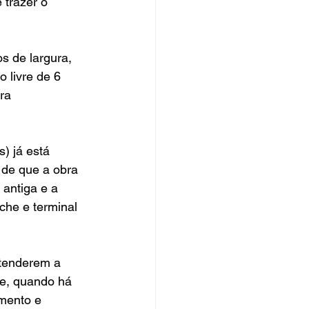
 trazer o 
 de largura, 
 livre de 6 
ra 
) já está 
 de que a obra 
 antiga e a 
che e terminal 
ntenderem a 
ue, quando há 
amento e 