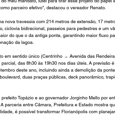
 do meu mandato, lutei para tirar esse projeto do papel e
omo parceiro efetivo", destacou o vereador Renato.
a nova travessia com 214 metros de extensão, 17 metros
o, ciclovia bidirecional, passeios para pedestres e um vão
aior do que o da antiga ponte, garantindo maior fluxo pa
enação da lagoa.
ito em sentido único (Centrinho → Avenida das Rendeiras
parcial, das 8h30 às 19h30 nos dias úteis. A previsão é
etembro deste ano, incluindo ainda a demolição da ponte
oulevard, duas praças públicas, deck panorâmico, trapi
 prefeito Topázio e ao governador Jorginho Mello por e
 A parceria entre Câmara, Prefeitura e Estado mostra q
lidade, é possível transformar Florianópolis com planej