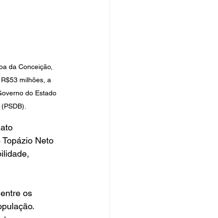
goa da Conceição, 
 R$53 milhões, a 
 Governo do Estado 
a (PSDB).
ato 
o Topázio Neto 
lidade, 
entre os 
opulação. 