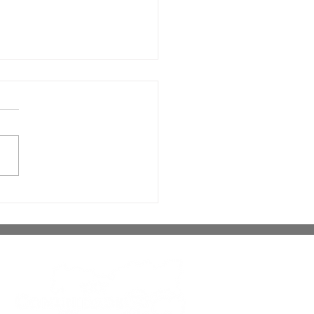
idores da Prefeitura de
José participam de
citação para combate a
ndios