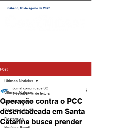
Sábado, 08 de agosto de 2026
Post
Últimas Noticias
Jornal comunidade SC
Últimas Noticias
1 de jul.
2 min de leitura
Operação contra o PCC
Últimas Notícias
desencadeada em Santa
Destaque do dia
Destaques
Catarina busca prender
Notícias Brasil