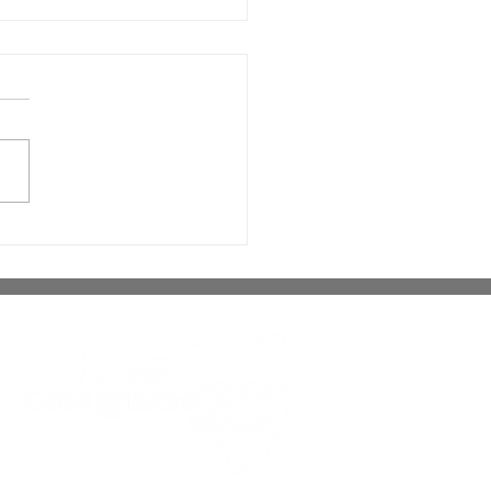
 Palhoça recebe ação
ardinagem e
utenção de espaços
icos