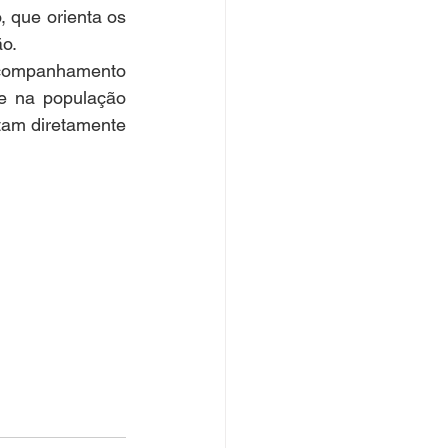
 que orienta os 
ão.
companhamento 
e na população 
tam diretamente 