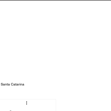
Biguaçu
Contato
s Santa Catarina