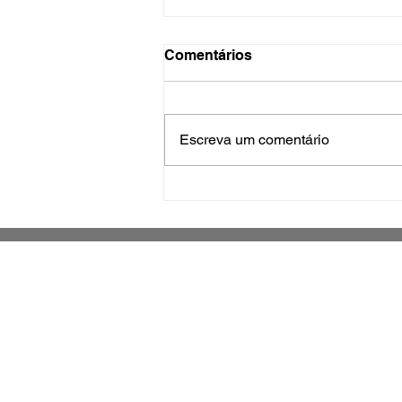
Comentários
Escreva um comentário
Festival de Cervejas de
Inverno, em Palhoça,
promete dois dias de
gastronomia, música e
chope artesanal
Jornal impresso sobre o município de
São José e região metropolitana
Grande Florianópolis -
Santa Catarina - Brasil
Há 14 anos fazendo parte da história
de São Jose e Santa Catarina