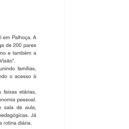
l em Palhoça. A 
ga de 200 pares 
ino e também a 
Visão”.
indo famílias, 
ndo o acesso à 
faixas etárias, 
onomia pessoal. 
sala de aula, 
edagógicas. Já 
rotina diária.