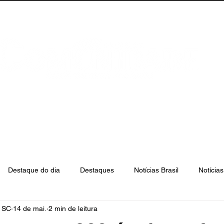
anta Catarina
Florianópolis
São José
Destaque do dia
Destaques
Notícias Brasil
Notícia
e SC
14 de mai.
2 min de leitura
Biguaçu
Palhoça