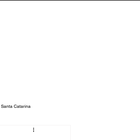
Biguaçu
Contato
s Santa Catarina