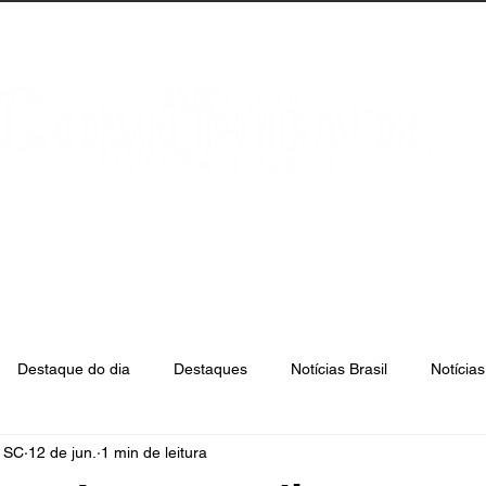
anta Catarina
Florianópolis
São José
Destaque do dia
Destaques
Notícias Brasil
Notícia
e SC
12 de jun.
1 min de leitura
Biguaçu
Palhoça