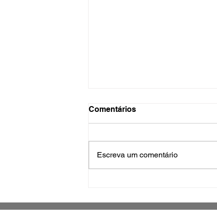
Comentários
Escreva um comentário
PPI “São José em Dia” terá
atendimento especial das
8h30 às 19h na segunda-
feira (10)