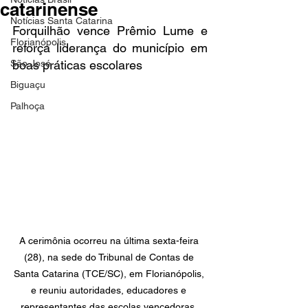
catarinense
Notícias Santa Catarina
Forquilhão vence Prêmio Lume e 
Florianópolis
reforça liderança do município em 
São José
boas práticas escolares
Biguaçu
Palhoça
A cerimônia ocorreu na última sexta-feira 
(28), na sede do Tribunal de Contas de 
Santa Catarina (TCE/SC), em Florianópolis, 
e reuniu autoridades, educadores e 
representantes das escolas vencedoras. 