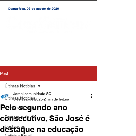
Quarta-feira, 05 de agosto de 2026
Post
Últimas Noticias
Jornal comunidade SC
Últimas Noticias
3 de dez. de 2025
2 min de leitura
Pelo segundo ano
Últimas Notícias
consecutivo, São José é
Destaque do dia
Destaques
destaque na educação
Notícias Brasil