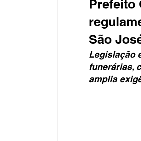
Prefeito
regulame
São Jos
Legislação 
funerárias, 
amplia exig