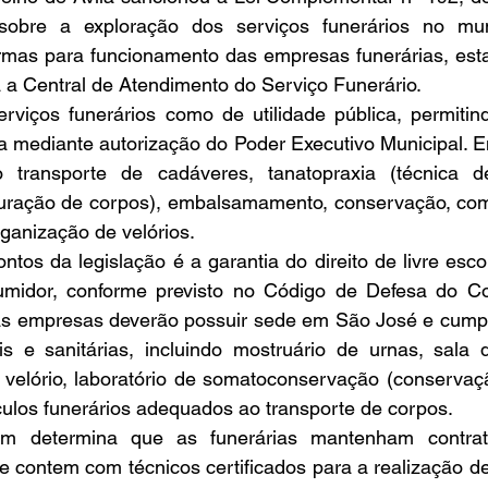
obre a exploração dos serviços funerários no muni
rmas para funcionamento das empresas funerárias, estab
ia a Central de Atendimento do Serviço Funerário.
serviços funerários como de utilidade pública, permitin
ada mediante autorização do Poder Executivo Municipal. En
 transporte de cadáveres, tanatopraxia (técnica de
auração de corpos), embalsamamento, conservação, come
rganização de velórios.
ntos da legislação é a garantia do direito de livre esc
umidor, conforme previsto no Código de Defesa do Co
 as empresas deverão possuir sede em São José e cumpri
ais e sanitárias, incluindo mostruário de urnas, sala 
 velório, laboratório de somatoconservação (conservaçã
culos funerários adequados ao transporte de corpos.
ém determina que as funerárias mantenham contra
e contem com técnicos certificados para a realização d