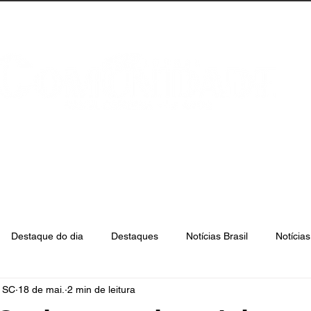
anta Catarina
Florianópolis
São José
Destaque do dia
Destaques
Notícias Brasil
Notícia
e SC
18 de mai.
2 min de leitura
Biguaçu
Palhoça