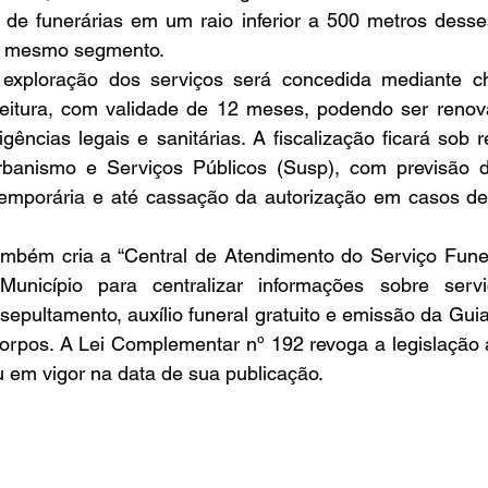
 de funerárias em um raio inferior a 500 metros desses
o mesmo segmento.
 exploração dos serviços será concedida mediante c
eitura, com validade de 12 meses, podendo ser renov
ências legais e sanitárias. A fiscalização ficará sob r
rbanismo e Serviços Públicos (Susp), com previsão d
emporária e até cassação da autorização em casos de i
ambém cria a “Central de Atendimento do Serviço Funerá
Município para centralizar informações sobre serviç
 sepultamento, auxílio funeral gratuito e emissão da Guia
rpos. A Lei Complementar nº 192 revoga a legislação an
 em vigor na data de sua publicação.