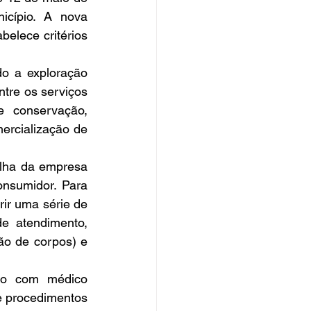
cípio. A nova 
elece critérios 
do a exploração 
tre os serviços 
 conservação, 
rcialização de 
olha da empresa 
nsumidor. Para 
r uma série de 
de atendimento, 
o de corpos) e 
to com médico 
e procedimentos 