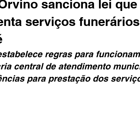
 Orvino sanciona lei que
nta serviços funerário
é
estabelece regras para funcionam
cria central de atendimento munici
ências para prestação dos serviç