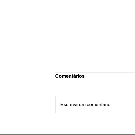
Comentários
Escreva um comentário
Servidores da Prefeitura de
São José participam de