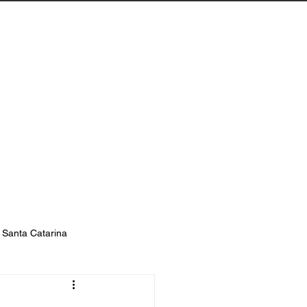
Biguaçu
Contato
s Santa Catarina