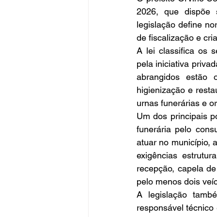
2026, que dispõe s
legislação define no
de fiscalização e cr
A lei classifica os 
pela iniciativa priv
abrangidos estão o
higienização e rest
urnas funerárias e o
Um dos principais po
funerária pelo cons
atuar no município,
exigências estrutur
recepção, capela de
pelo menos dois veí
A legislação tamb
responsável técnico 