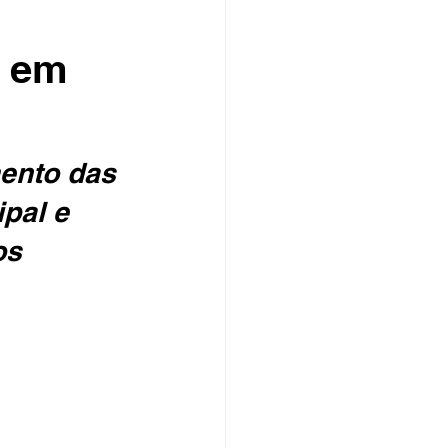
s em
ento das 
pal e 
os