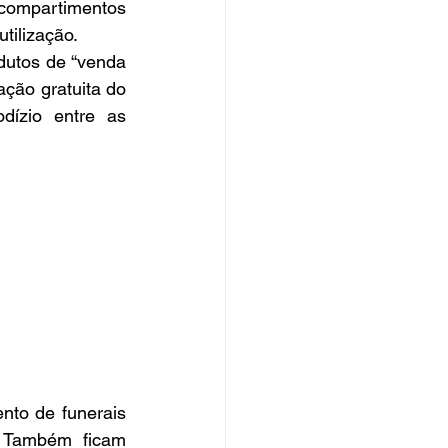
compartimentos 
tilização.
dutos de “venda 
ção gratuita do 
dízio entre as 
to de funerais 
. Também ficam 