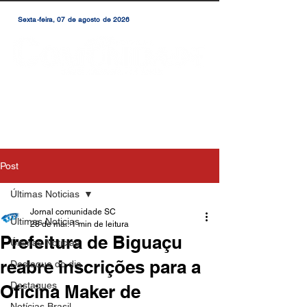
Sexta-feira, 07 de agosto de 2026
Post
Últimas Noticias
Jornal comunidade SC
Últimas Noticias
28 de mai.
1 min de leitura
Prefeitura de Biguaçu
Últimas Notícias
reabre inscrições para a
Destaque do dia
Destaques
Oficina Maker de
Notícias Brasil