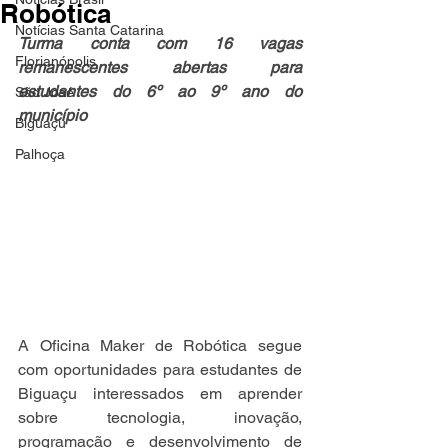
Robótica
Notícias Santa Catarina
Turma conta com 16 vagas 
Florianópolis
remanescentes abertas para 
estudantes do 6º ao 9º ano do 
São José
município
Biguaçu
Palhoça
A Oficina Maker de Robótica segue 
com oportunidades para estudantes de 
Biguaçu interessados em aprender 
sobre tecnologia, inovação, 
programação e desenvolvimento de 