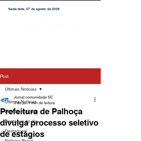
Sexta-feira, 07 de agosto de 2026
Post
Últimas Noticias
Jornal comunidade SC
Últimas Noticias
3 de jul.
1 min de leitura
Prefeitura de Palhoça
Últimas Notícias
divulga processo seletivo
Destaque do dia
Destaques
de estágios
Notícias Brasil