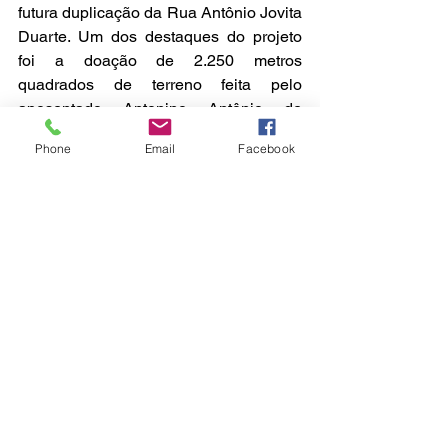
futura duplicação da Rua Antônio Jovita 
Duarte. Um dos destaques do projeto 
foi a doação de 2.250 metros 
quadrados de terreno feita pelo 
aposentado Antonino Antônio de 
Souza, fator que ajudou a viabilizar a 
Phone
Email
Facebook
ampliação da intervenção viária.
São José