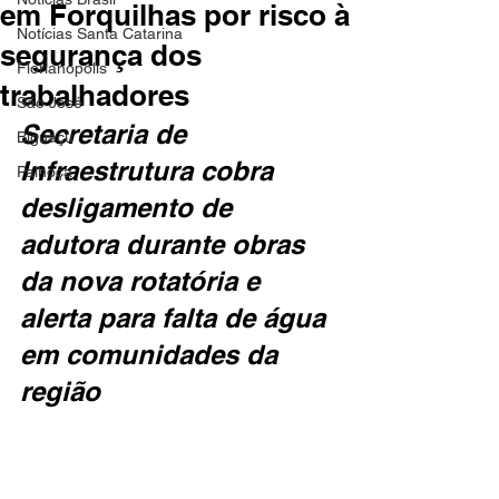
em Forquilhas por risco à
Notícias Santa Catarina
segurança dos
Florianópolis
trabalhadores
São José
Secretaria de 
Biguaçu
Infraestrutura cobra 
Palhoça
desligamento de 
adutora durante obras 
da nova rotatória e 
alerta para falta de água 
em comunidades da 
região