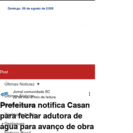
Domingo, 09 de agosto de 2026
Post
Últimas Noticias
Jornal comunidade SC
Últimas Noticias
22 de mai.
2 min de leitura
Prefeitura notifica Casan
Últimas Notícias
para fechar adutora de
Destaque do dia
Destaques
água para avanço de obra
Notícias Brasil