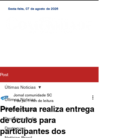
Sexta-feira, 07 de agosto de 2026
Post
Últimas Noticias
Jornal comunidade SC
Últimas Noticias
1 de jul.
1 min de leitura
Prefeitura realiza entrega
Últimas Notícias
de óculos para
Destaque do dia
Destaques
participantes dos
Notícias Brasil