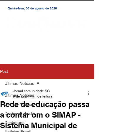
Quinta-feira, 06 de agosto de 2026
Post
Últimas Noticias
Jornal comunidade SC
Últimas Noticias
9 de jun.
1 min de leitura
Rede de educação passa
Últimas Notícias
a contar om o SIMAP -
Destaque do dia
Destaques
Sistema Municipal de
Notícias Brasil