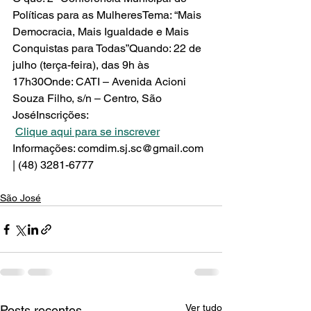
Políticas para as MulheresTema: “Mais 
Democracia, Mais Igualdade e Mais 
Conquistas para Todas”Quando: 22 de 
julho (terça-feira), das 9h às 
17h30Onde: CATI – Avenida Acioni 
Souza Filho, s/n – Centro, São 
JoséInscrições:
Clique aqui para se inscrever
Informações: 
comdim.sj.sc@gmail.com
| (48) 3281-6777
São José
Ver tudo
Posts recentes