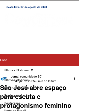
Sexta-feira, 07 de agosto de 2026
Post
Últimas Noticias
Jornal comunidade SC
Últimas Noticias
15 de jul. de 2025
2 min de leitura
São José abre espaço
Últimas Notícias
para escuta e
Destaque do dia
Destaques
protagonismo feminino
Notícias Brasil