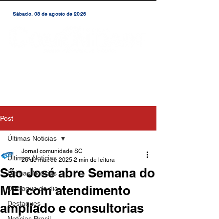
Sábado, 08 de agosto de 2026
Post
Últimas Noticias
Jornal comunidade SC
Últimas Noticias
26 de mai. de 2025
2 min de leitura
São José abre Semana do
Últimas Notícias
MEI com atendimento
Destaque do dia
Destaques
ampliado e consultorias
Notícias Brasil