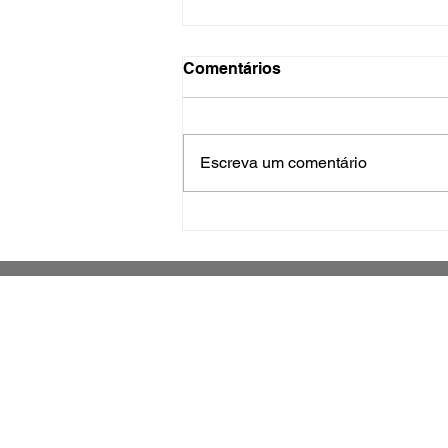
Comentários
Escreva um comentário
Servidores da Prefeitura de
São José participam de
capacitação para combate a
incêndios
Jornal impresso sobre o município de
São José e região metropolitana
Grande Florianópolis -
Santa Catarina - Brasil
Há 14 anos fazendo parte da história
de São Jose e Santa Catarina