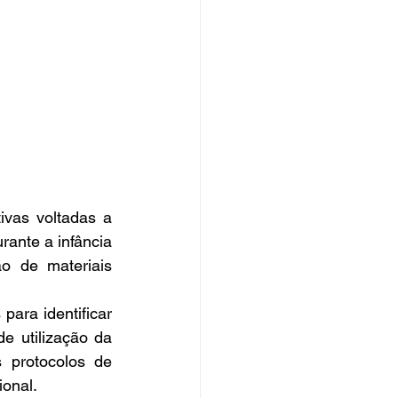
vas voltadas a 
ante a infância 
o de materiais 
ara identificar 
e utilização da 
 protocolos de 
onal.