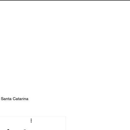
Biguaçu
Contato
s Santa Catarina