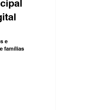
cipal
ital
s e 
 famílias 