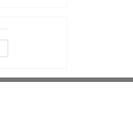
ta de São José é
ocada para a Seleção
ileira nos Jogos Sul-
icanos de Atletismo