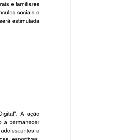
ais e familiares 
culos sociais e 
será estimulada 
gital”. A ação 
o a permanecer 
 adolescentes e 
cas esportivas, 