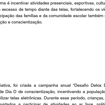
a é incentivar atividades presenciais, esportivas, cultur
 excesso de tempo diante das telas, fortalecendo os vín
ticipação das famílias e da comunidade escolar também 
ção e conscientização.
ativa, foi criada a campanha anual “Desafio Detox Di
e Dia D de conscientização, incentivando a populaçã
lizar telas eletrônicas. Durante esse período, crianças,
nvidados a participar de atividades ao ar livre, práti