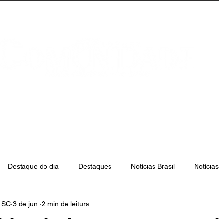
anta Catarina
Florianópolis
São José
Destaque do dia
Destaques
Notícias Brasil
Notícia
e SC
3 de jun.
2 min de leitura
Biguaçu
Palhoça