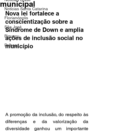
municipal
Notícias Santa Catarina
Nova lei fortalece a 
Florianópolis
conscientização sobre a 
São José
Síndrome de Down e amplia 
Biguaçu
ações de inclusão social no 
Palhoça
município
A promoção da inclusão, do respeito às 
diferenças e da valorização da 
diversidade ganhou um importante 