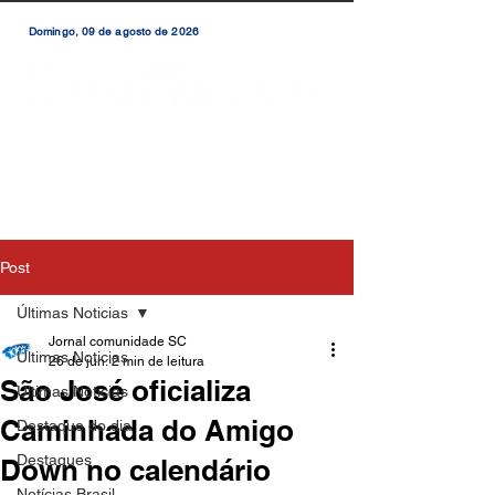
Domingo, 09 de agosto de 2026
Post
Últimas Noticias
Jornal comunidade SC
Últimas Noticias
26 de jun.
2 min de leitura
São José oficializa
Últimas Notícias
Caminhada do Amigo
Destaque do dia
Destaques
Down no calendário
Notícias Brasil