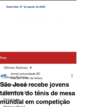
Sexta-feira, 07 de agosto de 2026
Post
Últimas Noticias
Jornal comunidade SC
Últimas Noticias
9 de jun.
3 min de leitura
São José recebe jovens
Últimas Notícias
talentos do tênis de mesa
Destaque do dia
Destaques
mundial em competição
Notícias Brasil