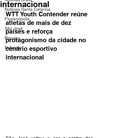
internacional
Notícias Santa Catarina
WTT Youth Contender reúne 
Florianópolis
atletas de mais de dez 
São José
países e reforça 
Biguaçu
protagonismo da cidade no 
Palhoça
cenário esportivo 
internacional