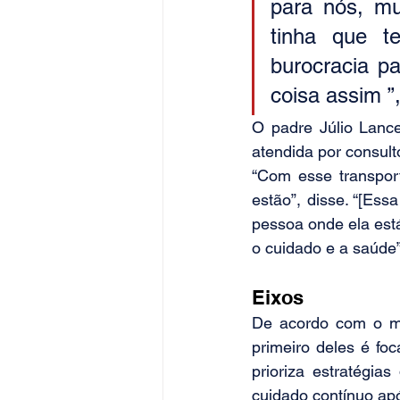
para nós, m
tinha que t
burocracia p
coisa assim ”
O padre Júlio Lance
atendida por consult
“Com esse transpor
estão”, disse. “[Ess
pessoa onde ela está
o cuidado e a saúde”
Eixos
De acordo com o min
primeiro deles é fo
prioriza estratégia
cuidado contínuo apó