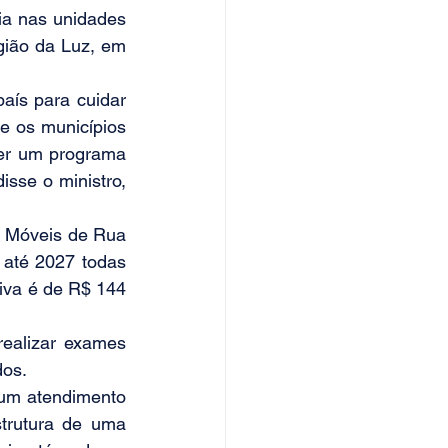
a nas unidades 
ião da Luz, em 
ís para cuidar 
e os municípios 
er um programa 
sse o ministro, 
 Móveis de Rua 
 até 2027 todas 
iva é de R$ 144 
ealizar exames 
dos.
 um atendimento 
trutura de uma 