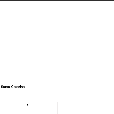
Biguaçu
Contato
s Santa Catarina