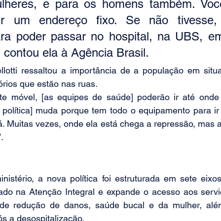
ulheres, e para os homens também. Voc
er um endereço fixo. Se não tivesse,
ara poder passar no hospital, na UBS, em
, contou ela à Agência Brasil.
llotti ressaltou a importância de a população em situa
órios que estão nas ruas.
te móvel, [as equipes de saúde] poderão ir até onde
a política] muda porque tem todo o equipamento para ir
. Muitas vezes, onde ela está chega a repressão, mas a
.
istério, a nova política foi estruturada em sete eixos
cado na Atenção Integral e expande o acesso aos servi
s de redução de danos, saúde bucal e da mulher, além
s a desospitalização.