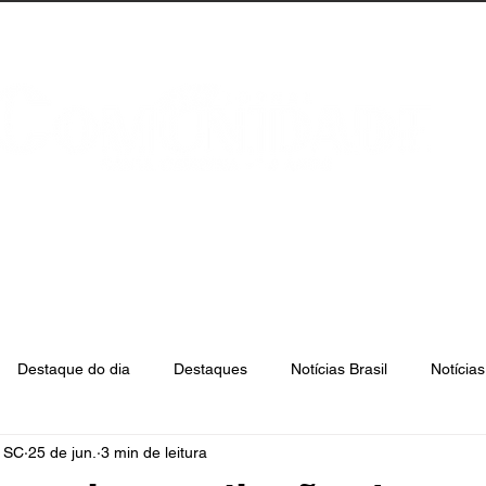
anta Catarina
Florianópolis
São José
Destaque do dia
Destaques
Notícias Brasil
Notícia
e SC
25 de jun.
3 min de leitura
Biguaçu
Palhoça