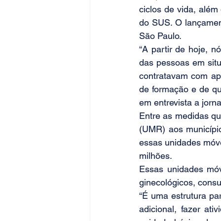
ciclos de vida, alé
do SUS. O lançamen
São Paulo.
“A partir de hoje, 
das pessoas em situ
contratavam com apo
de formação e de qua
em entrevista a jorna
Entre as medidas qu
(UMR) aos municípios
essas unidades móve
milhões.
Essas unidades móve
ginecológicos, cons
“É uma estrutura par
adicional, fazer at