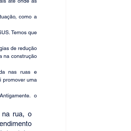
is até onde as 
atuação, como a 
 SUS. Temos que 
gias de redução 
a na construção 
da nas ruas e 
ai promover uma 
ntigamente. o 
na rua, o 
ndimento 