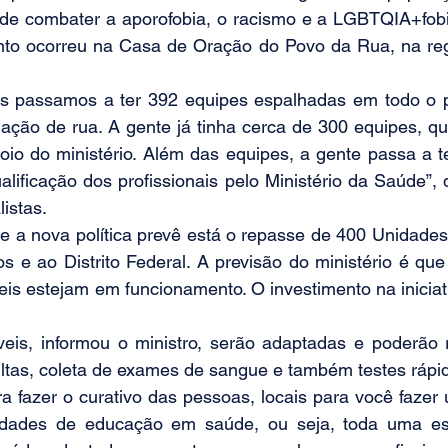
m de combater a aporofobia, o racismo e a LGBTQIA+fobi
to ocorreu na Casa de Oração do Povo da Rua, na reg
nós passamos a ter 392 equipes espalhadas em todo o pa
ação de rua. A gente já tinha cerca de 300 equipes, qu
io do ministério. Além das equipes, a gente passa a t
lificação dos profissionais pelo Ministério da Saúde”, di
listas.
e a nova política prevê está o repasse de 400 Unidades
 e ao Distrito Federal. A previsão do ministério é que
is estejam em funcionamento. O investimento na iniciat
is, informou o ministro, serão adaptadas e poderão r
ultas, coleta de exames de sangue e também testes rápi
a fazer o curativo das pessoas, locais para você fazer
ividades de educação em saúde, ou seja, toda uma es