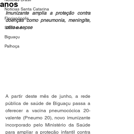
anos
Notícias Santa Catarina
Imunizante amplia a proteção contra 
Florianópolis
doenças como pneumonia, meningite, 
otite e sepse
São José
Biguaçu
Palhoça
A partir deste mês de junho, a rede 
pública de saúde de Biguaçu passa a 
oferecer a vacina pneumocócica 20-
valente (Pneumo 20), novo imunizante 
incorporado pelo Ministério da Saúde 
para ampliar a proteção infantil contra 