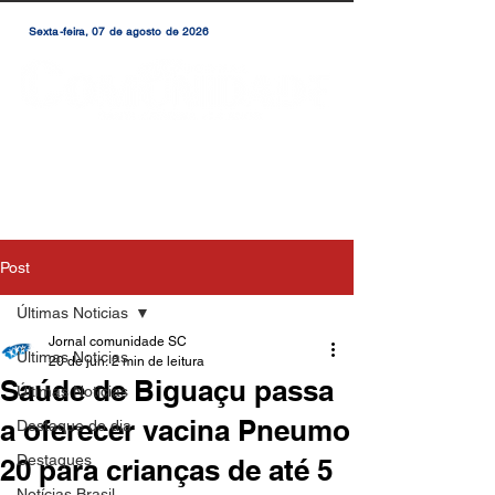
Sexta-feira, 07 de agosto de 2026
Post
Últimas Noticias
Jornal comunidade SC
Últimas Noticias
20 de jun.
2 min de leitura
Saúde de Biguaçu passa
Últimas Notícias
a oferecer vacina Pneumo
Destaque do dia
Destaques
20 para crianças de até 5
Notícias Brasil