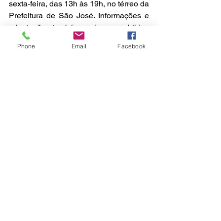
sexta-feira, das 13h às 19h, no térreo da 
Prefeitura de São José. Informações e 
orientações também podem ser obtidas 
pelo WhatsApp (48) 99679-2341.
Phone
Email
Facebook
São José
Ver tudo
Posts recentes