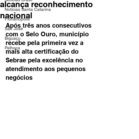
alcança reconhecimento
Notícias Santa Catarina
nacional
Florianópolis
Após três anos consecutivos 
São José
com o Selo Ouro, município 
Biguaçu
recebe pela primeira vez a 
Palhoça
mais alta certificação do 
Sebrae pela excelência no 
atendimento aos pequenos 
negócios