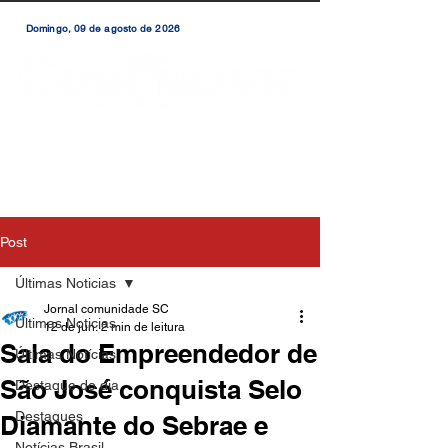
Domingo, 09 de agosto de 2026
Post
Últimas Noticias
Jornal comunidade SC
Últimas Noticias
12 de jun.
2 min de leitura
Sala do Empreendedor de
Últimas Notícias
São José conquista Selo
Destaque do dia
Destaques
Diamante do Sebrae e
Notícias Brasil