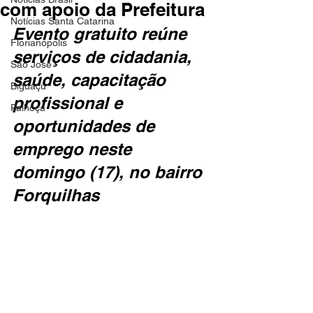
com apoio da Prefeitura
Notícias Santa Catarina
Evento gratuito reúne 
Florianópolis
serviços de cidadania, 
São José
saúde, capacitação 
Biguaçu
profissional e 
Palhoça
oportunidades de 
emprego neste 
domingo (17), no bairro 
Forquilhas