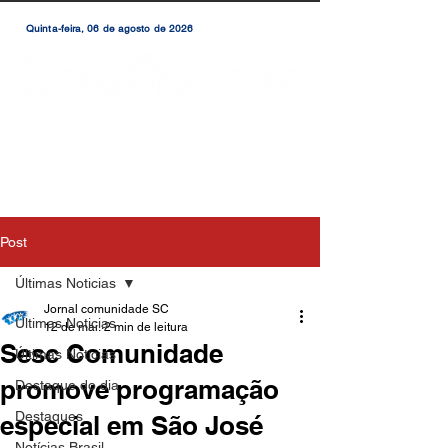
Quinta-feira, 06 de agosto de 2026
Post
Últimas Noticias
Jornal comunidade SC
Últimas Noticias
12 de mai.
2 min de leitura
Sesc Comunidade
Últimas Notícias
promove programação
Destaque do dia
Destaques
especial em São José
Notícias Brasil